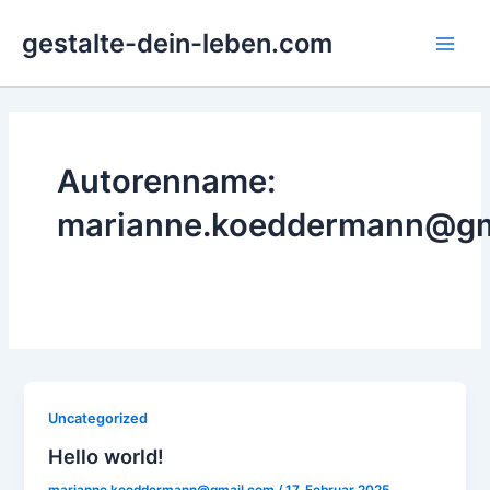
Zum
Main
gestalte-dein-leben.com
Inhalt
Men
springen
Autorenname:
marianne.koeddermann@gm
Uncategorized
Hello world!